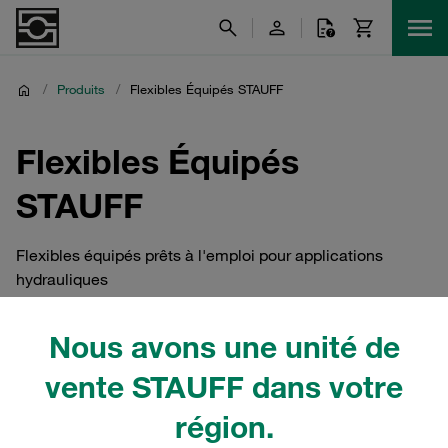
/
Produits
/
Flexibles Équipés STAUFF
Flexibles Équipés
STAUFF
Flexibles équipés prêts à l'emploi pour applications
hydrauliques
Nous avons une unité de
vente STAUFF dans votre
Flexibles équipés de STAUFF
région.