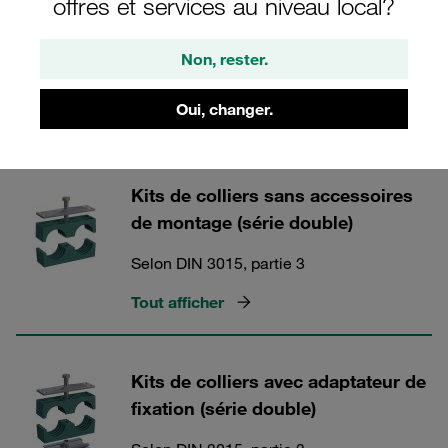
offres et services au niveau local?
Non, rester.
Séries double selon DIN 3015, partie 3
Oui, changer.
4 Catégories
Kits de colliers sans accessoires
de montage (série double)
Selon DIN 3015, partie 3
Tout afficher
Kits de colliers avec adaptateur de
fixation (série double)