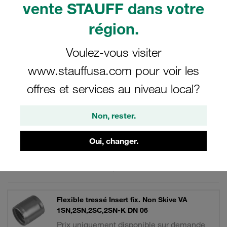
vente STAUFF dans votre
4SH, 4SP et SCP3 selon EN 853, 854, 856 et 857. En
acier inoxydable.
région.
Voulez-vous visiter
www.stauffusa.com pour voir les
Filtre / Tri
offres et services au niveau local?
Inserts pour flexibles en acier inoxydable
Non, rester.
34 Résultats
Oui, changer.
Grille
Liste
Flexible tressé Insert fix. Non Skive VA
1SN,2SN,2SC,2SN-K DN 06
Prix uniquement disponible sur demande