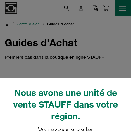
/
Centre d'aide
/
Guides d'Achat
Guides d'Achat
Premiers pas dans la boutique en ligne STAUFF
Comment acheter des
Nous avons une unité de
produits STAUFF en ligne ?
vente STAUFF dans votre
région.
Voulez-vous visiter