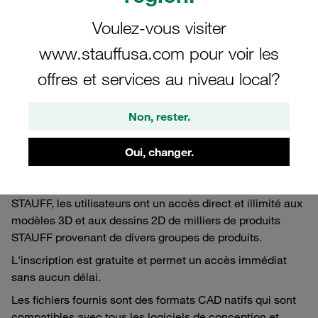
Bibliothèque de CAD en
Voulez-vous visiter
ligne
www.stauffusa.com pour voir les
offres et services au niveau local?
Accès direct aux modèles 3D et aux dessins 2D
des différents produits STAUFF
Non, rester.
Oui, changer.
En parcourant la base de données CAD en ligne de
STAUFF, les utilisateurs ont un accès direct et illimité aux
modèles 3D et aux dessins 2D de milliers de produits
STAUFF provenant de divers groupes de produits.
L'inscription est gratuite et permet un accès immédiat
sans aucun délai.
Les fichiers fournis sont des formats CAD natifs qui sont
compatibles avec tous les logiciels de conception et