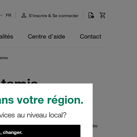
FR
S'inscrire & Se connecter
lités
Centre d’aide
Contact
aires
 tamis
ns votre région.
vices au niveau local?
bricants de boîtiers avec matériau filtrant
des de coupe. Acier inoxydable comme matériau
, changer.