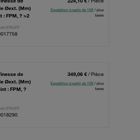
Finesse de
224,10 €
/ Pièce
ble Øext. (Mm)
Expédition à partir de 10€
/ plus
t : FPM, ? >2
taxes
ticle STAUFF
0017758
Finesse de
349,06 €
/ Pièce
ble Øext. (Mm)
Expédition à partir de 10€
/ plus
int : FPM, ?
taxes
ticle STAUFF
0018290