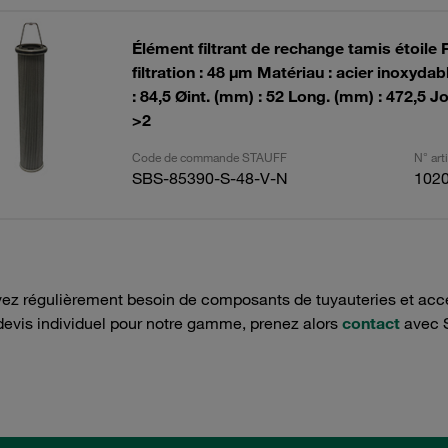
Élément filtrant de rechange tamis étoile 
filtration : 48 µm Matériau : acier inoxyda
: 84,5 Øint. (mm) : 52 Long. (mm) : 472,5 Jo
>2
Code de commande STAUFF
N° ar
SBS-85390-S-48-V-N
102
ez régulièrement besoin de composants de tuyauteries et acce
devis individuel pour notre gamme, prenez alors
contact
avec 