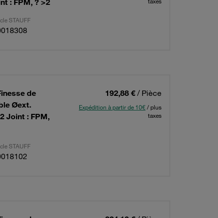
int : FPM, ? >2
taxes
ticle STAUFF
0018308
Finesse de
192,88 €
/ Pièce
ble Øext.
Expédition à partir de 10€
/ plus
2 Joint : FPM,
taxes
ticle STAUFF
0018102