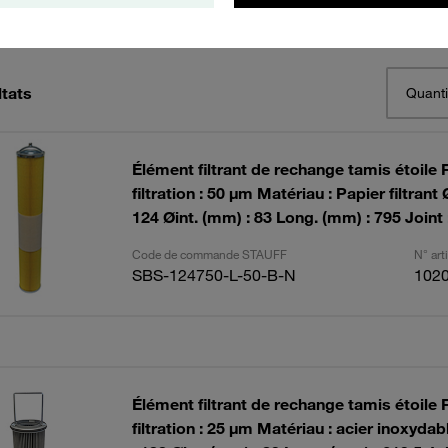
ltats
Quanti
Élément filtrant de rechange tamis étoile 
filtration : 50 µm Matériau : Papier filtrant
124 Øint. (mm) : 83 Long. (mm) : 795 Joint
Code de commande STAUFF
N° ar
SBS-124750-L-50-B-N
102
Élément filtrant de rechange tamis étoile 
filtration : 25 µm Matériau : acier inoxyda