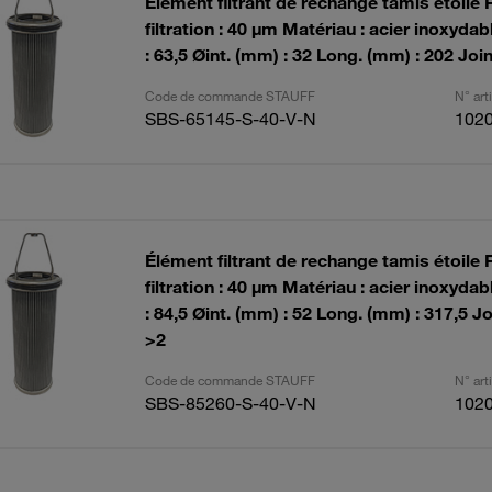
Élément filtrant de rechange tamis étoile 
filtration : 40 µm Matériau : acier inoxyda
: 63,5 Øint. (mm) : 32 Long. (mm) : 202 Join
Code de commande STAUFF
N° ar
SBS-65145-S-40-V-N
102
Élément filtrant de rechange tamis étoile 
filtration : 40 µm Matériau : acier inoxyda
: 84,5 Øint. (mm) : 52 Long. (mm) : 317,5 Jo
>2
Code de commande STAUFF
N° ar
SBS-85260-S-40-V-N
102