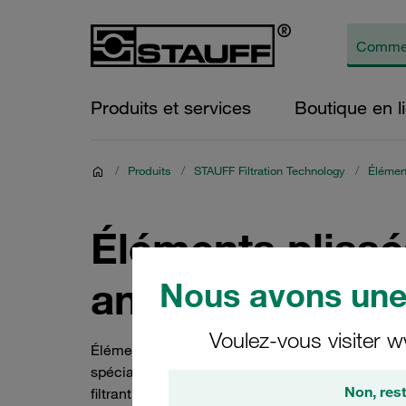
Produits et services
Boutique en l
/
Produits
/
STAUFF Filtration Technology
/
Élément
Éléments plissés
annulaires
Nous avons une 
Voulez-vous visiter w
Éléments plissés en étoile, panier et tamis annulai
spécialement plissé pour nettoyer les huiles lubr
Non, rest
filtrant de très haute qualité avec niveaux de filt