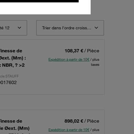
té 12
Trier dans l'ordre croissant selon le code de commande STAUFF
Finesse de
108,37 €
/ Pièce
 Øext. (Mm) :
Expédition à partir de 10€
/ plus
 : NBR, ? >2
taxes
ticle STAUFF
0017602
Finesse de
898,02 €
/ Pièce
ble Øext. (Mm)
Expédition à partir de 10€
/ plus