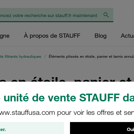
igne
À propos de STAUFF
Blog
Actua
s filtrants hydrauliques
/
Éléments plissés en étoile, panier et tamis annul
 en étoile, panier et
unité de vente STAUFF da
ww.stauffusa.com pour voir les offres et ser
res pour filtres doubles et filtres individuels des principaux fa
ifiantes, les carburants, l’eau, les produits chimiques et flui
er.
Oui
ration entre 10 et 200 µm.