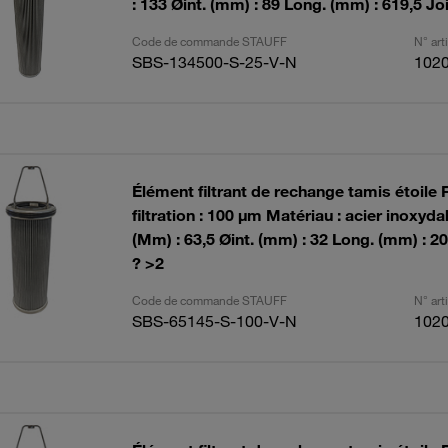
: 133 Øint. (mm) : 89 Long. (mm) : 619,5 Jo
Code de commande STAUFF
N° ar
SBS-134500-S-25-V-N
102
Élément filtrant de rechange tamis étoile 
filtration : 100 µm Matériau : acier inoxyda
(Mm) : 63,5 Øint. (mm) : 32 Long. (mm) : 20
? >2
Code de commande STAUFF
N° ar
SBS-65145-S-100-V-N
102