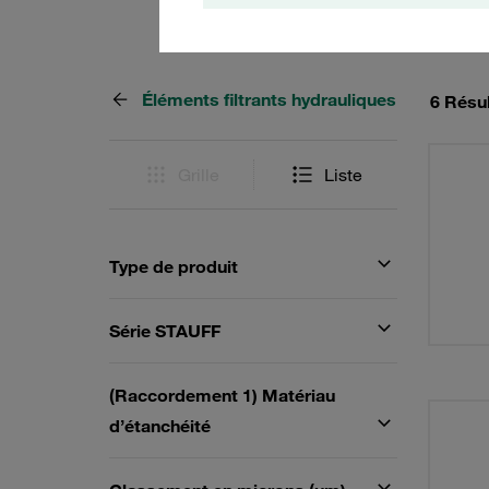
Éléments filtrants hydrauliques
6 Résu
Grille
Liste
Type de produit
Série STAUFF
(Raccordement 1) Matériau
d’étanchéité