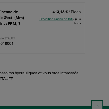
Finesse de
413,13 €
/ Pièce
ble Øext. (Mm)
Expédition à partir de 10€
/ plus
int : FPM, ?
taxes
ticle STAUFF
0018001
ssoires hydrauliques et vous êtes intéressés
STAUFF.