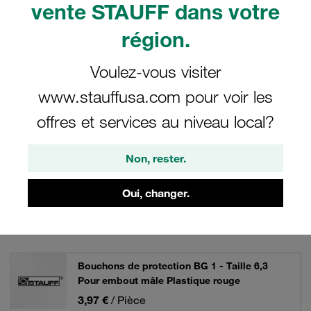
vente STAUFF dans votre
région.
37 Résultats
Voulez-vous visiter
Grille
Liste
www.stauffusa.com pour voir les
offres et services au niveau local?
pushtoconnect coupl. dustcover BG 1 -
Nominal Size 6,3 for male coupling plastic
Non, rester.
(black)
Prix uniquement disponible sur demande
Oui, changer.
Bouchons de protection BG 1 - Taille 6,3
Pour embout mâle Plastique rouge
3,97 €
/ Pièce