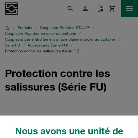
/
Produits
/
Coupleurs Rapides STAUFF
/
Coupleurs Rapides en acier au carbone
/
Coupleurs par emboîtement à face plane en acier au carbone
/
Série FU
/
Accessoires (Série FU)
/
Protection contre les salissures (Série FU)
Protection contre les
salissures (Série FU)
Filtre / Tri
Nous avons une unité de
Accessoires (Série FU)