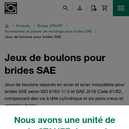
/
Produits
/
Brides STAUFF
/
Accessoires et pièces de rechange pour brides SAE
/
Jeux de boulons pour brides SAE
Jeux de boulons pour
brides SAE
Jeux de boulons séparés en acier et acier inoxydable pour
brides SAE selon ISO 6162-1/-2 et SAE J518 Code 61/62,
comprenant des vis à tête cylindrique et six pans creux et
rondelles freins.
Nous avons une unité de