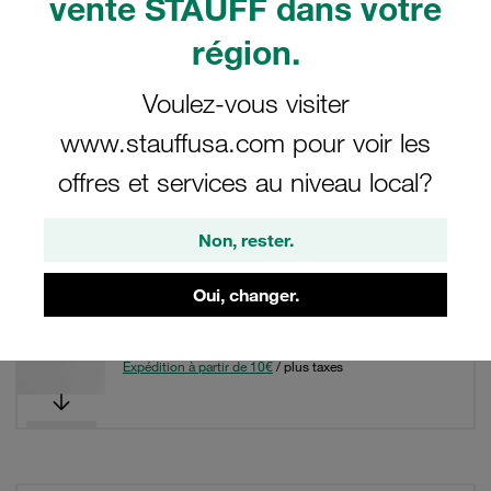
vente STAUFF dans votre
Filtre / Tri
région.
Accessoires et pièces de rechange pour brides
Voulez-vous visiter
SAE
www.stauffusa.com pour voir les
offres et services au niveau local?
20 Résultats
Non, rester.
Grille
Liste
Oui, changer.
0,90 €
/ Pièce
Expédition à partir de 10€
/ plus taxes