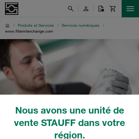
/
Produits et Services
/
Services numériques
/
www.filterinterchange.com
Nous avons une unité de
vente STAUFF dans votre
région.