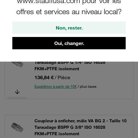
www.stauffusa.com pour voir les
offres et services au niveau local?
5 Résultats
Non, rester.
Grille
Liste
Oui, changer.
Coupleur à enficher, mâle VA BG 1 - Taille 6,3
Taraudage BSPP G 1/4" ISO 16028
FKM+PTFE isolement
136,84 €
/ Pièce
Expédition à partir de 10€
/ plus taxes
Coupleur à enficher, mâle VA BG 2 - Taille 10
Taraudage BSPP G 3/8" ISO 16028
FKM+PTFE isolement