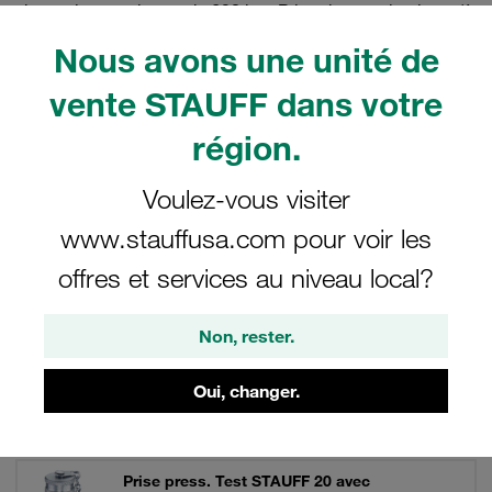
de service maximum de 630 bar. Prise de pression jusqu'à
400 bar. Capuchon moleté auto-bloquant en métal. En
Nous avons une unité de
option avec capuchon hexagonal en métal ou capuchon
en plastique.
vente STAUFF dans votre
région.
Voulez-vous visiter
Filtre / Tri
www.stauffusa.com pour voir les
Prises de pression et accessoires STAUFF Test 20
offres et services au niveau local?
163 Résultats
Non, rester.
Oui, changer.
Grille
Liste
Prise press. Test STAUFF 20 avec