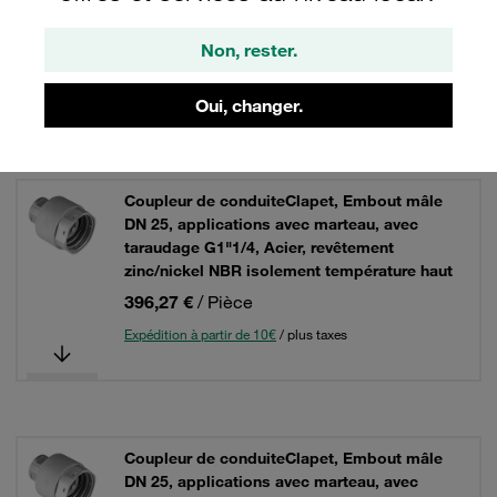
Non, rester.
2 Résultats
Oui, changer.
Grille
Liste
Coupleur de conduiteClapet, Embout mâle
DN 25, applications avec marteau, avec
taraudage G1"1/4, Acier, revêtement
zinc/nickel NBR isolement température haut
396,27 €
/ Pièce
Expédition à partir de 10€
/ plus taxes
Coupleur de conduiteClapet, Embout mâle
DN 25, applications avec marteau, avec