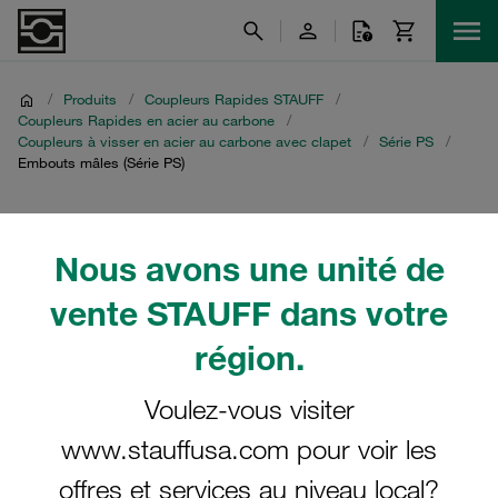
/
Produits
/
Coupleurs Rapides STAUFF
/
Coupleurs Rapides en acier au carbone
/
Coupleurs à visser en acier au carbone avec clapet
/
Série PS
/
Embouts mâles (Série PS)
Embouts mâles (Série
Nous avons une unité de
PS)
vente STAUFF dans votre
région.
Voulez-vous visiter
Filtre / Tri
www.stauffusa.com pour voir les
Série PS
offres et services au niveau local?