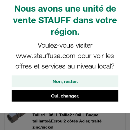
hydrauliques.
Nous avons une unité de
vente STAUFF dans votre
région.
Filtre / Tri
Voulez-vous visiter
Raccords pour tube hydraulique
www.stauffusa.com pour voir les
offres et services au niveau local?
187 Résultats
Non, rester.
Grille
Liste
Oui, changer.
Unions doubles de réduction avec adapt.
Taille1 : 06LL Taille2 : 04LL Bague
taillante&Écrou 2 côtés Acier, traité
zinc/nickel