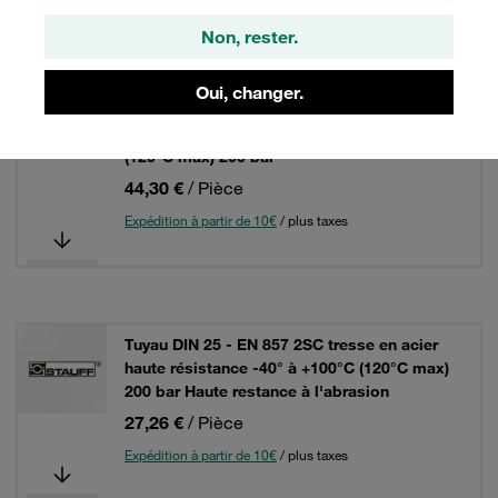
Grille
Liste
Non, rester.
Oui, changer.
Tuyau DIN 25 - STAUFFPAC 2 SNK - 2 tresses
en acier haute résistance -40°C à +100°C
(120°C max) 200 bar
44,30 €
/ Pièce
Expédition à partir de 10€
/ plus taxes
Tuyau DIN 25 - EN 857 2SC tresse en acier
haute résistance -40° à +100°C (120°C max)
200 bar Haute restance à l'abrasion
27,26 €
/ Pièce
Expédition à partir de 10€
/ plus taxes