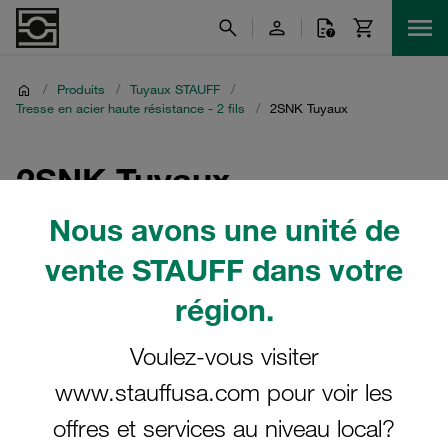
/
Produits
/
Tuyaux STAUFF
/
Tresse en acier haute résistance - 2 fils
/
2SNK Tuyaux
2SNK Tuyaux
Nous avons une unité de
vente STAUFF dans votre
Filtre / Tri
région.
Tresse en acier haute résistance - 2 fils
Voulez-vous visiter
www.stauffusa.com pour voir les
2 Résultats
offres et services au niveau local?