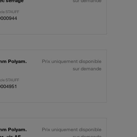
vec serrage
sur demande
ticle STAUFF
0000944
Ø6mm Polyam.
Prix uniquement disponible
sur demande
ticle STAUFF
0004951
Ø6mm Polyam.
Prix uniquement disponible
r., vis AS
sur demande