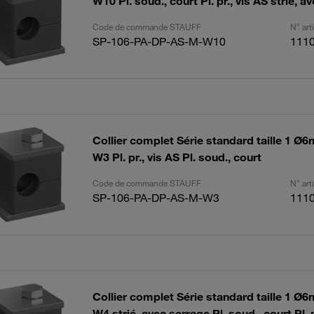
W10 Pl. soud., court Pl. pr., vis AS strié, a
Code de commande STAUFF
N° ar
SP-106-PA-DP-AS-M-W10
111
Collier complet Série standard taille 1 
W3 Pl. pr., vis AS Pl. soud., court
Code de commande STAUFF
N° ar
SP-106-PA-DP-AS-M-W3
111
Collier complet Série standard taille 1 
W4 strié, avec serrage Pl. soud., court Pl. p