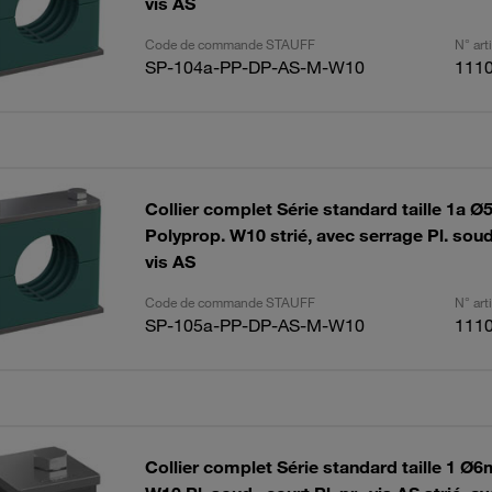
vis AS
Code de commande STAUFF
N° ar
SP-104a-PP-DP-AS-M-W10
111
Collier complet Série standard taille 1a 
Polyprop. W10 strié, avec serrage Pl. soud.,
vis AS
Code de commande STAUFF
N° ar
SP-105a-PP-DP-AS-M-W10
111
Collier complet Série standard taille 1 