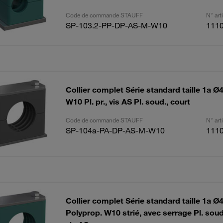
Code de commande STAUFF
N° ar
SP-103.2-PP-DP-AS-M-W10
111
Collier complet Série standard taille 1a
W10 Pl. pr., vis AS Pl. soud., court
Code de commande STAUFF
N° ar
SP-104a-PA-DP-AS-M-W10
111
Collier complet Série standard taille 1a 
Polyprop. W10 strié, avec serrage Pl. soud.,