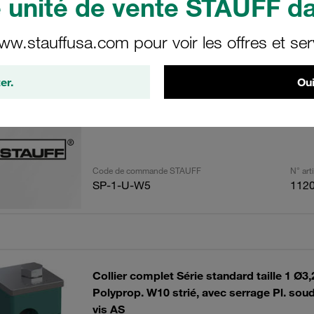
unité de vente STAUFF da
ww.stauffusa.com pour voir les offres et ser
ésultats
Quanti
er.
Oui
Code de commande STAUFF
N° ar
SP-1-U-W5
112
Collier complet Série standard taille 1 Ø
Polyprop. W10 strié, avec serrage Pl. soud.,
vis AS