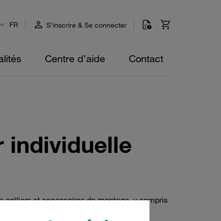
FR
S'inscrire & Se connecter
lités
Centre d’aide
Contact
 individuelle
de colliers et accessoires de montage, y compris
courte