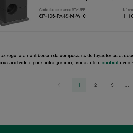
Code de commande STAUFF
N° ar
SP-106-PA-IS-M-W10
111
ez régulièrement besoin de composants de tuyauteries et acce
devis individuel pour notre gamme, prenez alors
contact
avec 
1
2
3
…