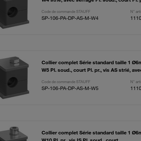
Code de commande STAUFF
N° ar
SP-106-PA-DP-AS-M-W4
111
Collier complet Série standard taille 1 
W5 Pl. soud., court Pl. pr., vis AS strié, av
Code de commande STAUFF
N° ar
SP-106-PA-DP-AS-M-W5
111
Collier complet Série standard taille 1 
W10 Pl. pr., vis IS Pl. soud., court