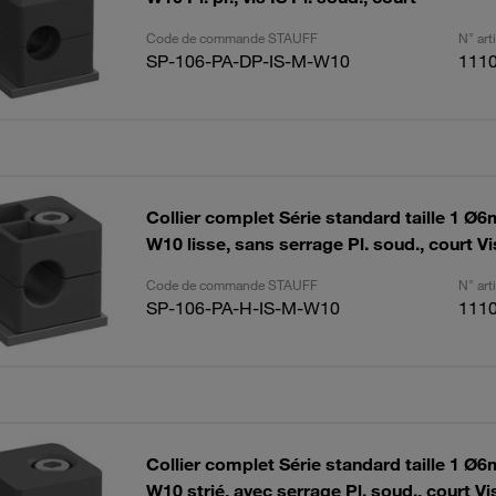
Code de commande STAUFF
N° ar
SP-106-PA-DP-IS-M-W10
111
Collier complet Série standard taille 1 
W10 lisse, sans serrage Pl. soud., court Vi
Code de commande STAUFF
N° ar
SP-106-PA-H-IS-M-W10
111
Collier complet Série standard taille 1 
W10 strié, avec serrage Pl. soud., court Vi