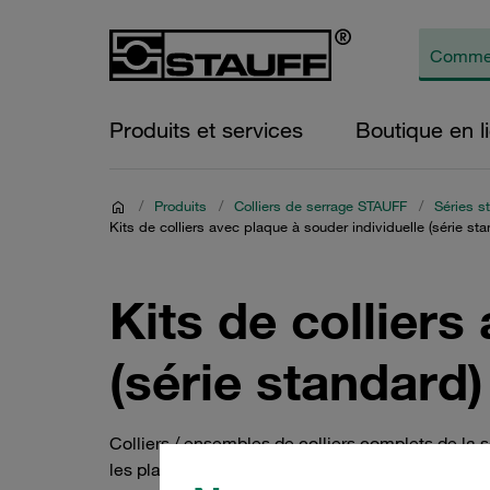
Produits et services
Boutique en l
/
Produits
/
Colliers de serrage STAUFF
/
Séries s
Kits de colliers avec plaque à souder individuelle (série sta
Kits de colliers
(série standard)
Colliers / ensembles de colliers complets de la 
les plaques de protection, les plaques d’arrêt et