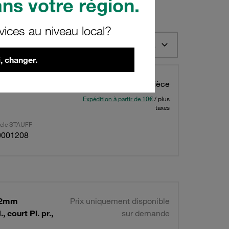
ns votre région.
vices au niveau local?
té 12
Trier dans l'ordre croissant selon le code de commande STAUFF
, changer.
9,30 €
/ Pièce
Expédition à partir de 10€
/ plus
taxes
ticle STAUFF
0001208
3,2mm
Prix uniquement disponible
 court Pl. pr.,
sur demande