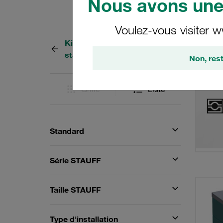
Nous avons une 
Voulez-vous visiter w
Kits de colliers (série
1344 R
standard)
Non, rest
Grille
Liste
Standard
Série STAUFF
Taille STAUFF
Type d'installation