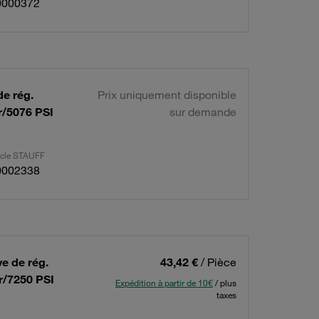
0000372
de rég.
Prix uniquement disponible
r/5076 PSI
sur demande
ticle STAUFF
0002338
ve de rég.
43,42 €
/ Pièce
ar/7250 PSI
Expédition à partir de 10€
/ plus
taxes