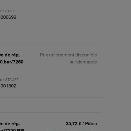
ticle STAUFF
0000699
ve de rég.
Prix uniquement disponible
00 bar/7250
sur demande
ticle STAUFF
4001802
ve de rég.
35,72 €
/ Pièce
bar/7250 PSI