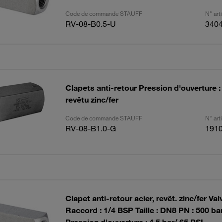
Code de commande STAUFF
N° ar
RV-08-B0.5-U
340
Clapets anti-retour Pression d'ouverture : 
revêtu zinc/fer
Code de commande STAUFF
N° ar
RV-08-B1.0-G
191
Clapet anti-retour acier, revêt. zinc/fer Val
Raccord : 1/4 BSP Taille : DN8 PN : 500 ba