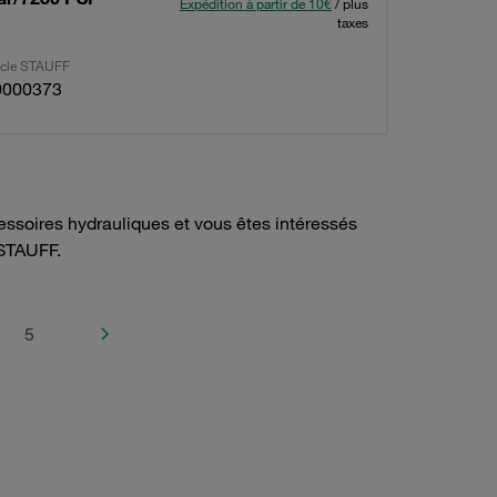
Expédition à partir de 10€
/ plus
taxes
ticle STAUFF
0000373
ssoires hydrauliques et vous êtes intéressés
STAUFF.
5