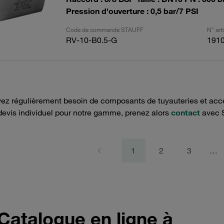
Pression d'ouverture : 0,5 bar/7 PSI
Code de commande STAUFF
N° ar
RV-10-B0.5-G
191
ez régulièrement besoin de composants de tuyauteries et acce
devis individuel pour notre gamme, prenez alors
contact
avec 
1
2
3
…
Catalogue en ligne à