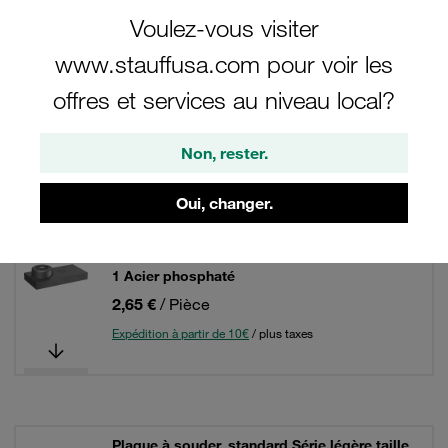
Filtre / Tri
Voulez-vous visiter
Série légère type LBBU
www.stauffusa.com pour voir les
offres et services au niveau local?
8 Résultats
Non, rester.
Grille
Liste
Oui, changer.
Plaque à souder, standard Série légère taille
1 Acier phosphaté
2,65 €
/ Pièce
Expédition à partir de 10€
/ plus taxes
Plaque à souder, standard Série légère taille