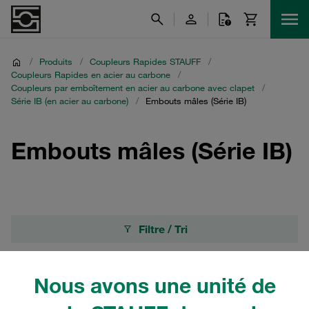
/
Produits
/
Coupleurs Rapides STAUFF
/
Coupleurs Rapides en acier au carbone
/
Coupleurs par emboîtement en acier au carbone avec clapet
/
Série IB (en acier au carbone)
/
Embouts mâles (Série IB)
Embouts mâles (Série IB)
Filtre / Tri
Série IB (en acier au carbone)
Nous avons une unité de