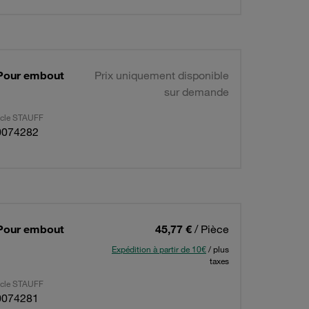
 Pour embout
Prix uniquement disponible
sur demande
ticle STAUFF
0074282
 Pour embout
45,77 €
/ Pièce
Expédition à partir de 10€
/ plus
taxes
ticle STAUFF
0074281