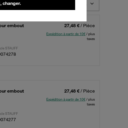
, changer.
té 12
Trier dans l'ordre croissant selon le code de commande STAUFF
Pour embout
27,48 €
/ Pièce
Expédition à partir de 10€
/ plus
taxes
ticle STAUFF
0074278
Pour embout
27,48 €
/ Pièce
Expédition à partir de 10€
/ plus
taxes
ticle STAUFF
0074277