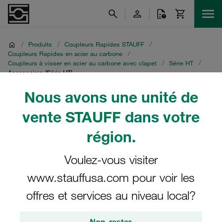
/
Produits
/
Coupleurs Rapides STAUFF
/
Coupleurs Rapides en acier au carbone
/
Coupleurs à visser en acier au carbone avec clapet
/
Série HT
/
Accessoires (Série HT)
Nous avons une unité de
Accessoires (Série HT)
vente STAUFF dans votre
région.
Voulez-vous visiter
Série HT
www.stauffusa.com pour voir les
offres et services au niveau local?
2 Catégories
Non, rester.