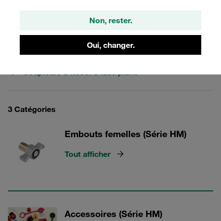
hydraulique. Ces coupleurs se prêtent particulièrement à
l’hydraulique stationnaire.
Non, rester.
Oui, changer.
Coupleurs à visser à face plane
3 Catégories
Embouts femelles (Série HM)
Tout afficher
Accessoires (Série HM)