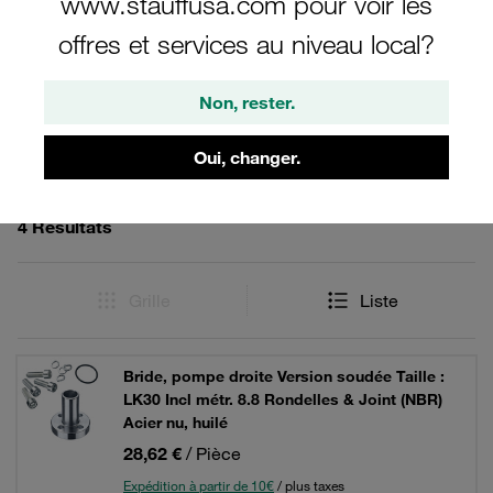
www.stauffusa.com pour voir les
offres et services au niveau local?
Filtre / Tri
Non, rester.
Brides droites pour pompes à engrenages
Oui, changer.
4 Résultats
Grille
Liste
Bride, pompe droite Version soudée Taille :
LK30 Incl métr. 8.8 Rondelles & Joint (NBR)
Acier nu, huilé
28,62 €
/ Pièce
Expédition à partir de 10€
/ plus taxes