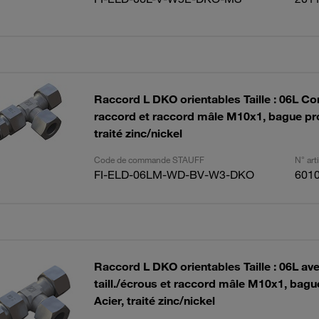
Raccord L DKO orientables Taille : 06L Co
raccord et raccord mâle M10x1, bague prof
traité zinc/nickel
Code de commande STAUFF
N° ar
FI-ELD-06LM-WD-BV-W3-DKO
601
Raccord L DKO orientables Taille : 06L a
taill./écrous et raccord mâle M10x1, bague
Acier, traité zinc/nickel