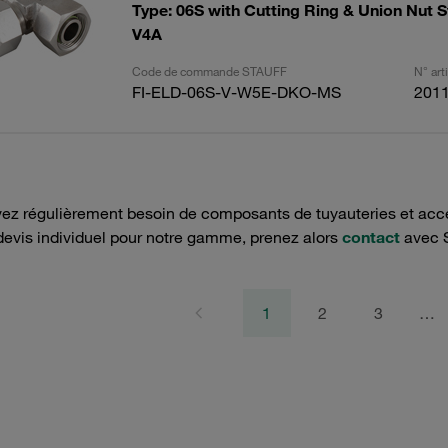
Type: 06S with Cutting Ring & Union Nut S
V4A
Code de commande STAUFF
N° ar
FI-ELD-06S-V-W5E-DKO-MS
201
ez régulièrement besoin de composants de tuyauteries et acce
devis individuel pour notre gamme, prenez alors
contact
avec 
1
2
3
…