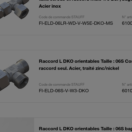
Acier inox
Code de commande STAUFF
N° ar
FI-ELD-06LR-WD-V-W5E-DKO-MS
610
Raccord L DKO orientables Taille : 06S Co
raccord seul. Acier, traité zinc/nickel
Code de commande STAUFF
N° ar
FI-ELD-06S-V-W3-DKO
601
Raccord L DKO orientables Taille : 06S bag