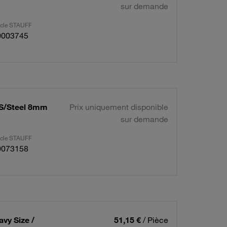
sur demande
ticle STAUFF
0003745
 S/Steel 8mm
Prix uniquement disponible
sur demande
ticle STAUFF
0073158
vy Size /
51,15 €
/ Pièce