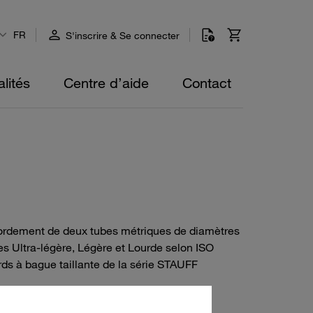
FR
S'inscrire & Se connecter
lités
Centre d’aide
Contact
accordement de deux tubes métriques de diamètres
ies Ultra-légère, Légère et Lourde selon ISO
ds à bague taillante de la série STAUFF