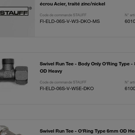
écrou Acier, traité zinc/nickel
Code de commande STAUFF
N° ar
FI-ELD-06S-V-W3-DKO-MS
601
Swivel Run Tee - Body Only O'Ring Type -
OD Heavy
Code de commande STAUFF
N° ar
FI-ELD-06S-V-W5E-DKO
610
Swivel Run Tee - O'Ring Type 6mm OD Hea