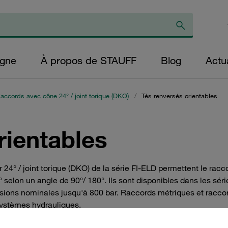
igne
À propos de STAUFF
Blog
Actua
accords avec cône 24° / joint torique (DKO)
/
Tés renversés orientables
rientables
r 24° / joint torique (DKO) de la série FI-ELD permettent le r
 selon un angle de 90°/ 180°. Ils sont disponibles dans les sér
sions nominales jusqu'à 800 bar. Raccords métriques et raccor
systèmes hydrauliques.