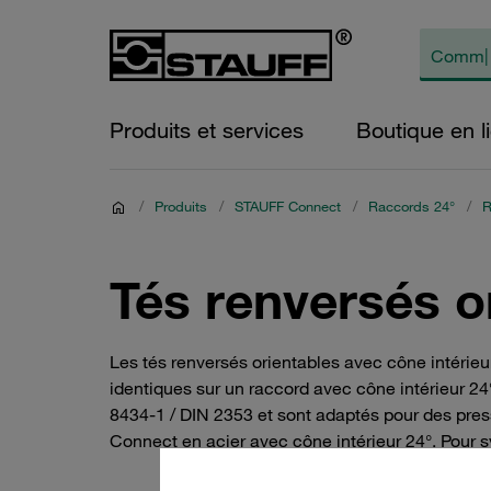
Produits et services
Boutique en l
/
Produits
/
STAUFF Connect
/
Raccords 24°
/
R
Tés renversés o
Les tés renversés orientables avec cône intérieu
identiques sur un raccord avec cône intérieur 24°
8434-1 / DIN 2353 et sont adaptés pour des pres
Connect en acier avec cône intérieur 24°. Pour 