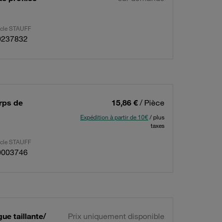
ticle STAUFF
0237832
rps de
15,86 €
/ Pièce
Expédition à partir de 10€
/ plus
taxes
ticle STAUFF
0003746
ue taillante/
Prix uniquement disponible