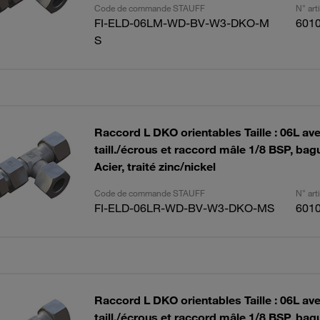
Code de commande STAUFF
N° ar
FI-ELD-06LM-WD-BV-W3-DKO-M
601
S
Raccord L DKO orientables Taille : 06L a
taill./écrous et raccord mâle 1/8 BSP, bagu
Acier, traité zinc/nickel
Code de commande STAUFF
N° ar
FI-ELD-06LR-WD-BV-W3-DKO-MS
601
Raccord L DKO orientables Taille : 06L a
taill./écrous et raccord mâle 1/8 BSP, bagu