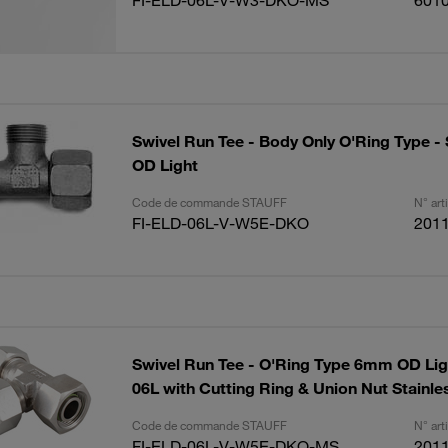
FI-ELD-06L-V-W3-DKO-MS
601
Swivel Run Tee - Body Only O'Ring Type -
OD Light
Code de commande STAUFF
N° ar
FI-ELD-06L-V-W5E-DKO
201
Swivel Run Tee - O'Ring Type 6mm OD Ligh
06L with Cutting Ring & Union Nut Stainle
Code de commande STAUFF
N° ar
FI-ELD-06L-V-W5E-DKO-MS
201