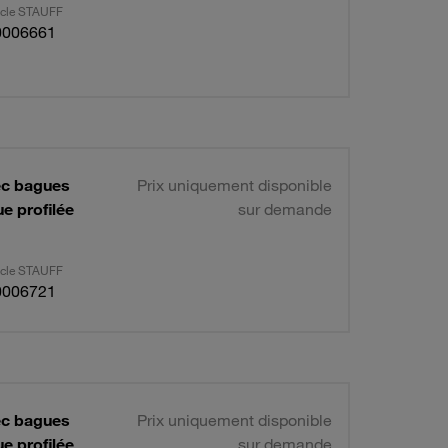
ticle STAUFF
0006661
vec bagues
Prix uniquement disponible
e profilée
sur demande
ticle STAUFF
0006721
vec bagues
Prix uniquement disponible
e profilée
sur demande