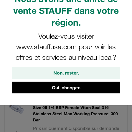
vente STAUFF dans votre
40 Résultats
région.
Grille
Liste
Voulez-vous visiter
www.stauffusa.com pour voir les
148,53 €
/ Pièce
offres et services au niveau local?
Expédition à partir de 10€
/ plus taxes
Non, rester.
Oui, changer.
Quick Release Coupling Male Flat Face FH
Size 06 1/4 BSP Female Viton Seal 316
Stainless Steel Max Working Pressure: 300
Bar
Prix uniquement disponible sur demande