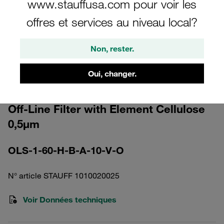
www.stauffusa.com pour voir les
offres et services au niveau local?
Non, rester.
Veuillez noter : l’image est fournie à titre illustratif uniquement et peut différer
Oui, changer.
du produit réel.
Afficher plus
Off-Line Filter with Element Cellulose
0,5µm
OLS-1-60-H-B-A-10-V-O
N° article STAUFF 1010020025
Voir Données techniques