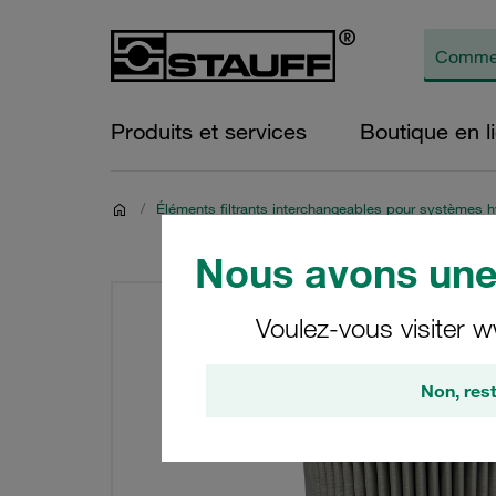
Produits et services
Boutique en l
/
Éléments filtrants interchangeables pour systèmes 
Nous avons une 
Voulez-vous visiter w
Non, rest