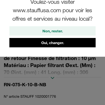
Voulez-vous visiter
www.stauffusa.com pour voir les
offres et services au niveau local?
Non, rester.
Veuillez noter : l’image est fournie à titre illustratif uniquement et peut différer
du produit réel.
Afficher plus
Oui, changer.
Élément filtrant de rechange pour filtre
de retour Finesse de filtration : 10 µm
Matériau : Papier filtrant Øext. (Mm) :
70 Øint. (mm) : 41 Long. (mm) : 306
Joint : NBR, ? >2
RN-075-K-10-B-NB
N° article STAUFF 1020001776