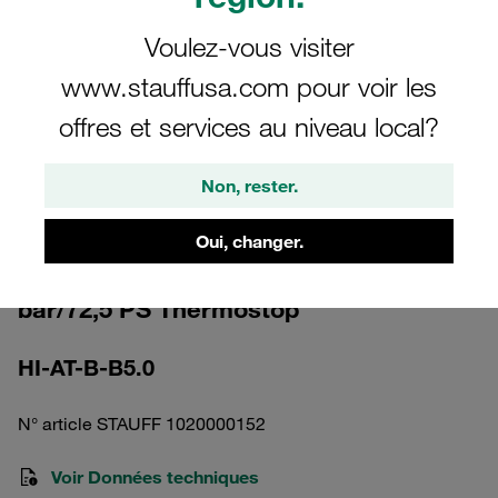
Voulez-vous visiter
www.stauffusa.com pour voir les
offres et services au niveau local?
Veuillez noter : l’image est fournie à titre illustratif uniquement et peut différer
du produit réel.
Non, rester.
Afficher plus
Indicateur d'encrassement visuel
Oui, changer.
Reset automatique Pression diff. 5
bar/72,5 PS Thermostop
HI-AT-B-B5.0
N° article STAUFF 1020000152
Voir Données techniques