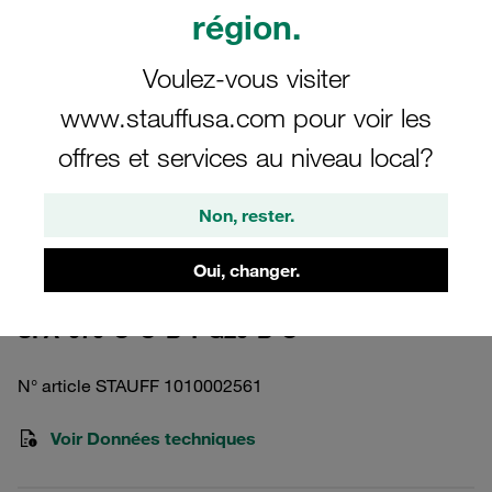
région.
Voulez-vous visiter
www.stauffusa.com pour voir les
Veuillez noter : l’image est fournie à titre illustratif uniquement et peut différer
offres et services au niveau local?
du produit réel.
Afficher plus
Non, rester.
Corps du filtre moyenne pressi on
Pression < 160 bar
Oui, changer.
SFA-070-O-O-B-T-G20-B-O
N° article STAUFF 1010002561
Voir Données techniques