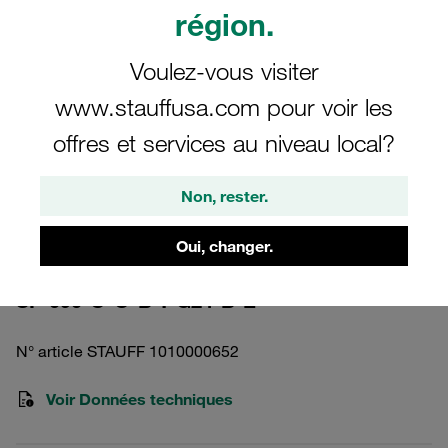
région.
Voulez-vous visiter
www.stauffusa.com pour voir les
Veuillez noter : l’image est fournie à titre illustratif uniquement et peut différer
offres et services au niveau local?
du produit réel.
Afficher plus
Non, rester.
Corps du filtre haute pression Pression
< 420 bar
Oui, changer.
SF-090-O-O-B-T-G24-B-E
N° article STAUFF 1010000652
Voir Données techniques