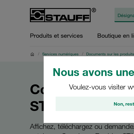
Produits et services
Boutique en l
/
Services numériques
/
Documents sur les produit
Nous avons une 
Coupleurs Rapi
Voulez-vous visiter w
STAUFF
Non, rest
Affichez, téléchargez ou demande