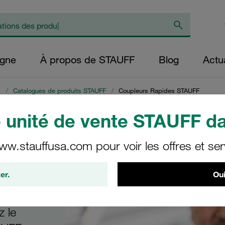
igne
À propos de STAUFF
Blog
Actua
s
/
Catalogues de produits STAUFF
/
Coupleurs Rapides STAUFF
unité de vente STAUFF da
des
ww.stauffusa.com pour voir les offres et ser
er.
Oui
z le