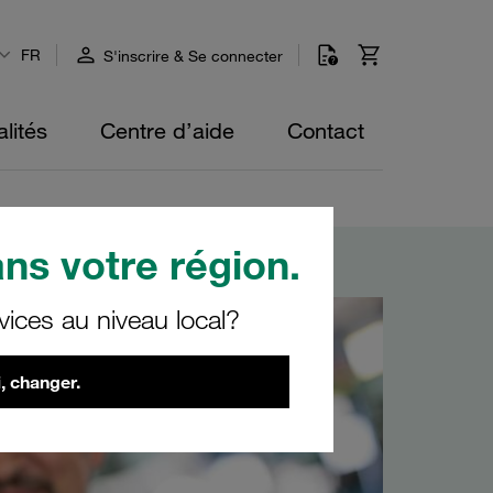
FR
S'inscrire & Se connecter
lités
Centre d’aide
Contact
ns votre région.
vices au niveau local?
, changer.