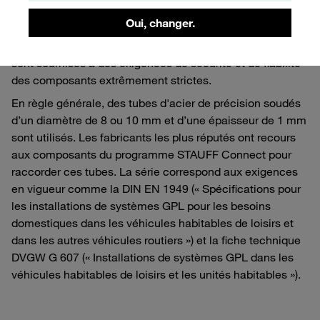
des détendeurs de gaz de sécurité vers le distributeur ou
Oui, changer.
les consommateurs respectifs doit être exécutée sous
forme de conduite fixe. Bien entendu, ces installations
sont soumises à des exigences de sécurité et de fiabilité
des composants extrêmement strictes.
En règle générale, des tubes d'acier de précision soudés
d’un diamètre de 8 ou 10 mm et d’une épaisseur de 1 mm
sont utilisés. Les fabricants les plus réputés ont recours
aux composants du programme STAUFF Connect pour
raccorder ces tubes. La série correspond aux exigences
en vigueur comme la DIN EN 1949 (« Spécifications pour
les installations de systèmes GPL pour les besoins
domestiques dans les véhicules habitables de loisirs et
dans les autres véhicules routiers ») et la fiche technique
DVGW G 607 (« Installations de systèmes GPL dans les
véhicules habitables de loisirs et les unités habitables »).