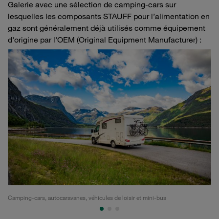
Galerie avec une sélection de camping-cars sur
lesquelles les composants STAUFF pour l’alimentation en
gaz sont généralement déjà utilisés comme équipement
d'origine par l'OEM (Original Equipment Manufacturer) :
Camping-cars, autocaravanes, véhicules de loisir et mini-bus
Ca