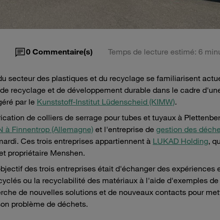
0
Commentaire(s)
Temps de lecture estimé: 6 min
u secteur des plastiques et du recyclage se familiarisent act
s de recyclage et de développement durable dans le cadre d'u
géré par le
Kunststoff-Institut Lüdenscheid (KIMW)
.
cation de colliers de serrage pour tubes et tuyaux à Plettenbe
à Finnentrop (Allemagne)
et l'entreprise de
gestion des déche
mardi. Ces trois entreprises appartiennent à
LUKAD Holding
, qu
 et propriétaire Menshen.
'objectif des trois entreprises était d'échanger des expériences 
ecyclés ou la recyclabilité des matériaux à l'aide d'exemples d
herche de nouvelles solutions et de nouveaux contacts pour met
 son problème de déchets.