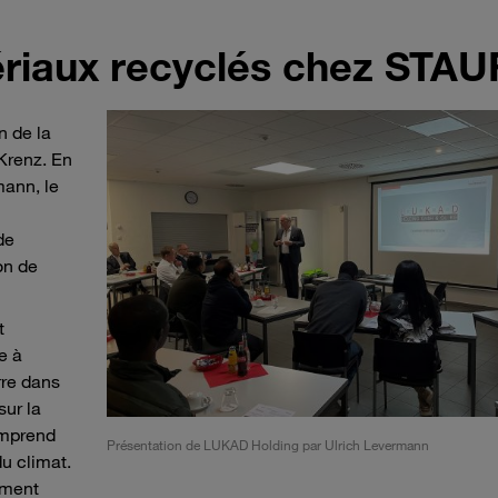
tériaux recyclés chez STAU
n de la
 Krenz. En
mann, le
de
on de
t
e à
rre dans
sur la
omprend
Présentation de LUKAD Holding par Ulrich Levermann
u climat.
ement