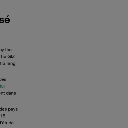
isé
by the
he GIZ
training
 des
für
ent dans
 des pays
 15
d'étude