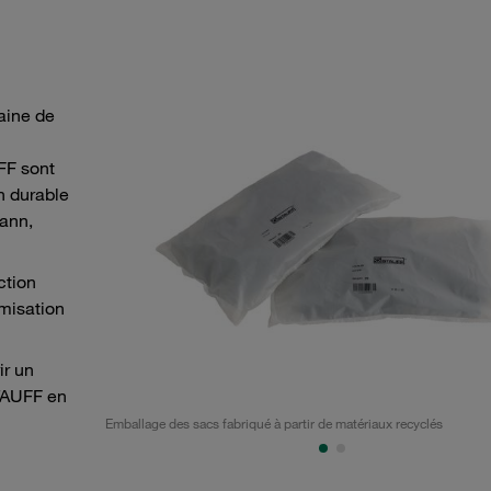
aine de
FF sont
n durable
mann,
ction
imisation
ir un
STAUFF en
Emballage des sacs fabriqué à partir de matériaux recyclés