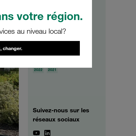
Savoir-faire
ns votre région.
vices au niveau local?
Archives
, changer.
2026
2025
2024
2023
2022
2021
Suivez-nous sur les
réseaux sociaux