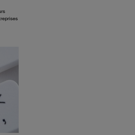
urs
treprises