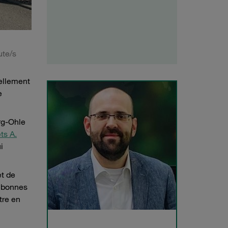
ute/s
uellement
ne
rg-Ohle
ts A.
i
et de
e bonnes
tre en