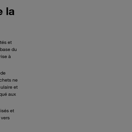
e la
tés et
 base du
rise à
 de
échets ne
ulaire et
iqué aux
isés et
 vers