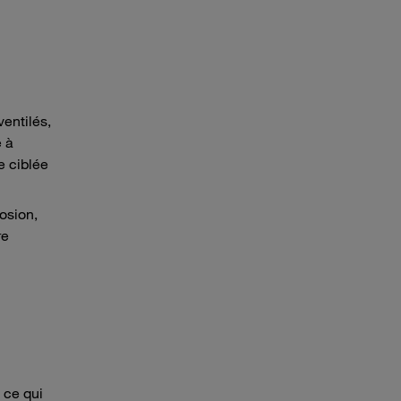
ventilés,
é à
e ciblée
rosion,
re
 ce qui