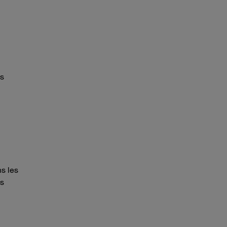
us
ns les
es