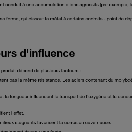
nt conduit à une accumulation d'ions agressifs (par exemple, l
e forme, qui dissout le métal à certains endroits - point de dé
urs d'influence
 produit dépend de plusieurs facteurs :
entent pas la même résistance. Les aciers contenant du molybd
 et la longueur influencent le transport de l'oxygène et la conce
ient l'effet.
 milieux stagnants favorisent la corrosion caverneuse.
t également devenir une fente.