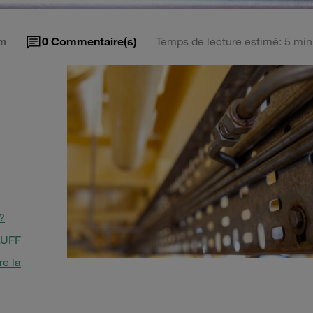
m
0
Commentaire(s)
Temps de lecture estimé: 5 min
?
AUFF
re la