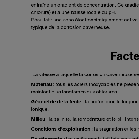
entraîne un gradient de concentration. Ce gradie
chlorure) et à une baisse locale du pH.
Résultat : une zone électrochimiquement active s
typique de la corrosion caverneuse.
Facte
La vitesse à laquelle la corrosion caverneuse se
Matériau
: tous les aciers inoxydables ne prés
résistent plus longtemps aux chlorures.
Géométrie de la fente
: la profondeur, la largeur
ionique.
Milieu
: la salinité, la température et le pH intensif
Conditions d'exploitation
: la stagnation et les
Revêtements
: les revêtements infiltrés peuven