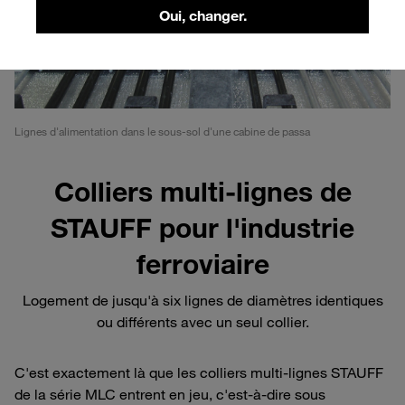
Oui, changer.
Lignes d'alimentation dans le sous-sol d'une cabine de passa
Colliers multi-lignes de
STAUFF pour l'industrie
ferroviaire
Logement de jusqu'à six lignes de diamètres identiques
ou différents avec un seul collier.
C'est exactement là que les colliers multi-lignes STAUFF
de la série MLC entrent en jeu, c'est-à-dire sous